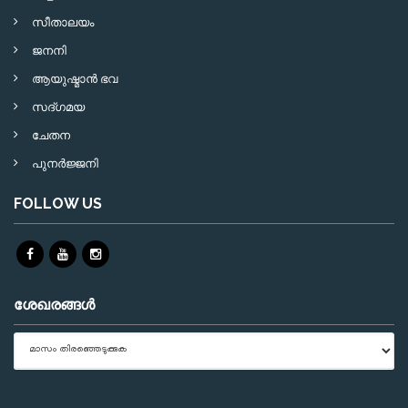
സീതാലയം
ജനനി
ആയുഷ്മാന്‍ ഭവ
സദ്ഗമയ
ചേതന
പുനര്‍ജ്ജനി
FOLLOW US
ശേഖരങ്ങൾ
ശേഖരങ്ങൾ