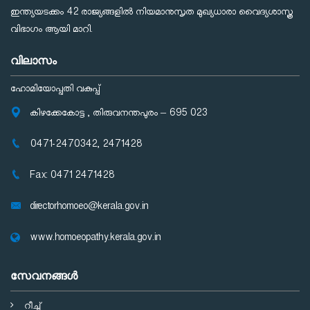
ഇന്ത്യയടക്കം 42 രാജ്യങ്ങളില്‍ നിയമാനുസൃത മുഖ്യധാരാ വൈദ്യശാസ്ത്ര
വിഭാഗം ആയി മാറി.
വിലാസം
ഹോമിയോപ്പതി വകുപ്പ്
കിഴക്കേകോട്ട , തിരുവനന്തപുരം – 695 023
0471-2470342, 2471428
Fax: 0471 2471428
directorhomoeo@kerala.gov.in
www.homoeopathy.kerala.gov.in
സേവനങ്ങള്‍
റീച്ച്