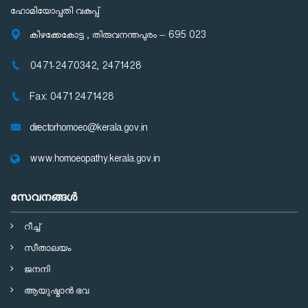
ഹോമിയോപ്പതി വകുപ്പ്
കിഴക്കേകോട്ട , തിരുവനന്തപുരം – 695 023
0471-2470342, 2471428
Fax: 0471 2471428
directorhomoeo@kerala.gov.in
www.homoeopathy.kerala.gov.in
സേവനങ്ങള്‍
റീച്ച്
സീതാലയം
ജനനി
ആയുഷ്മാന്‍ ഭവ