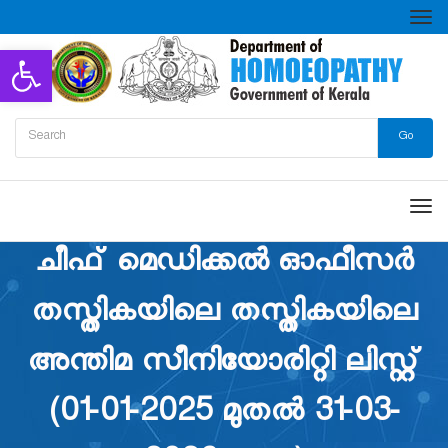
Tog
nav
Open toolbar
Go
Me
ചീഫ് മെഡിക്കൽ ഓഫീസർ
തസ്തികയിലെ തസ്തികയിലെ
അന്തിമ സീനിയോരിറ്റി ലിസ്റ്റ്
(01-01-2025 മുതൽ 31-03-