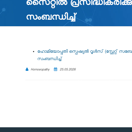
സൈറ്റിൽ പ്രസിദ്ധീകരിക്കു
സംബന്ധിച്ച്
ഹോമിയോപ്പതി സ്പെഷ്യൽ റൂൾസ് (സ്റ്റേറ്റ് സബ
സംബന്ധിച്ച്
Homoeopathy
25.05.2026