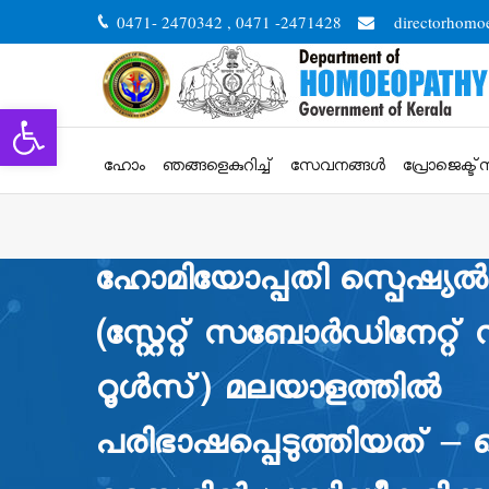
0471- 2470342 , 0471 -2471428
directorhomo
Open toolbar
ഹോം
ഞങ്ങളെകുറിച്ച്
സേവനങ്ങള്‍
പ്രോജെക്ട്
ഹോമിയോപ്പതി സ്പെഷ്യൽ
(സ്റ്റേറ്റ് സബോർഡിനേറ്റ്
റൂൾസ്) മലയാളത്തിൽ
പരിഭാഷപ്പെടുത്തിയത് –