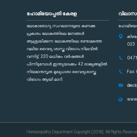
ഹോമിയോപ്പതി കേരള
വിലാസ
ലോകാരോഗ്യ സംഘടനയുടെ കണക്കു
ഹോമിയോപ്
പ്രകാരം ലോകത്തിലെ ജനങ്ങള്‍
കിഴക
ആശ്രയിക്കുന്ന ലോകത്തിലെ രണ്ടാമത്തെ
023
വലിയ വൈദ്യ ശാസ്ത്ര വിഭാഗം.നിലവില്‍
വന്നിട്ട് 220 ലധികം വര്‍ഷങ്ങള്‍
0471
പിന്നിടുമ്പോള്‍ ഇന്ത്യയടക്കം 42 രാജ്യങ്ങളില്‍
നിയമാനുസൃത മുഖ്യധാരാ വൈദ്യശാസ്ത്ര
Fax:
വിഭാഗം ആയി മാറി.
direc
www.h
Homoeopathy Department Copyright [2018]. All Rights Reserv