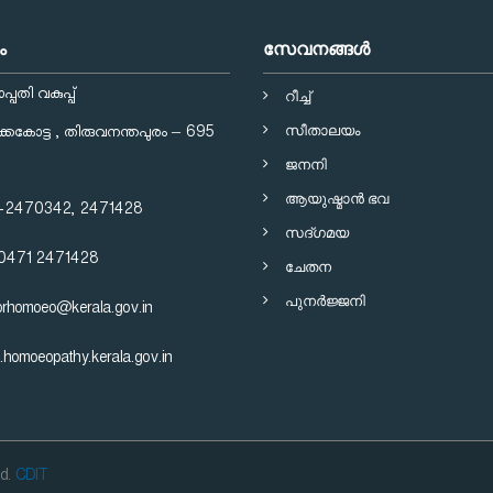
ം
സേവനങ്ങള്‍
പതി വകുപ്പ്
റീച്ച്
സീതാലയം
്കേകോട്ട , തിരുവനന്തപുരം – 695
ജനനി
ആയുഷ്മാന്‍ ഭവ
-2470342, 2471428
സദ്ഗമയ
 0471 2471428
ചേതന
പുനര്‍ജ്ജനി
torhomoeo@kerala.gov.in
omoeopathy.kerala.gov.in
ed.
CDIT