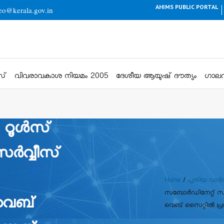
AHIMS PUBLIC PORTAL
eo@kerala.gov.in
സ്
വിവരാവകാശ നിയമം 2005
ദേശീയ ആയുഷ് ദൗത്യം
ഗാലറ
 റൂൾസ്
 സർവ്വീസ്
Home
/
പുതിയ വാർ
സബോർഡിനേറ്റ് സർവ
 വെബ്
വെബ് സൈറ്റിൽ പ്രസി