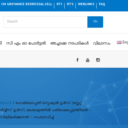
CM GREIVANCE REDRESSAL CELL
RTI
RTS
WEBLINKS
FAQ
Go
Eng
ി
സി എം ഓ പോർട്ടൽ
അച്ചടക്ക നടപടികൾ
വിലാസം
ത്തകൾ
/
ഹോമിയോപ്പതി സ്പെഷ്യൽ റൂൾസ് (സ്റ്റേറ്റ്
്വീസ് റൂൾസ്) മലയാളത്തിൽ പരിഭാഷപ്പെടുത്തിയത് –
ദ്ധീകരിക്കുന്നത് – സംബന്ധിച്ച്