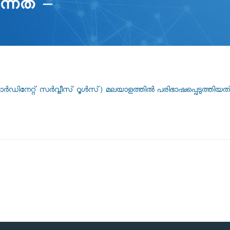
ന്നത് –
ോർഡിനേറ്റ് സർവ്വീസ് റൂൾസ്) മലയാളത്തിൽ പരിഭാഷപ്പെടുത്തിയത് 