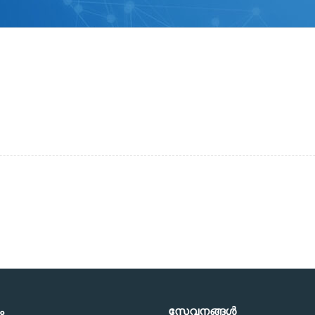
ം
സേവനങ്ങള്‍