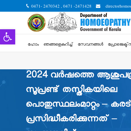
0471- 2470342 , 0471 -2471428
directorhomo
Open toolbar
ഹോം
ഞങ്ങളെകുറിച്ച്
സേവനങ്ങള്‍
പ്രോജെക്ട്
2024 വർഷത്തെ ആശുപത്
സൂപ്രണ്ട് തസ്തികയിലെ
പൊതുസ്ഥലംമാറ്റം – കരട് ല
പ്രസിദ്ധീകരിക്കുന്നത് –