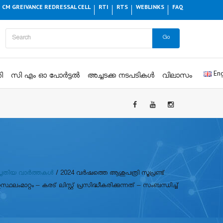
CM GREIVANCE REDRESSAL CELL
RTI
RTS
WEBLINKS
FAQ
Go
Eng
ി
സി എം ഓ പോർട്ടൽ
അച്ചടക്ക നടപടികൾ
വിലാസം
പുതിയ വാർത്തകൾ
/
2024 വർഷത്തെ ആശുപത്രി സൂപ്രണ്ട്
ംമാറ്റം – കരട് ലിസ്റ്റ് പ്രസിദ്ധീകരിക്കുന്നത് – സംബന്ധിച്ച്