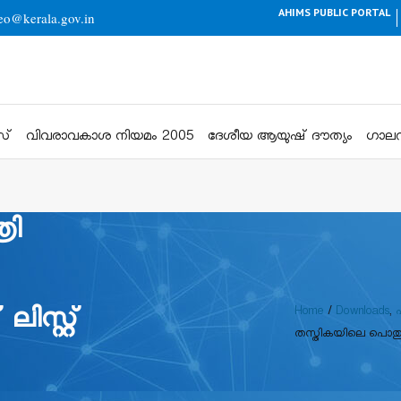
AHIMS PUBLIC PORTAL
eo@kerala.gov.in
സ്
വിവരാവകാശ നിയമം 2005
ദേശീയ ആയുഷ് ദൗത്യം
ഗാലറ
രി
ിസ്റ്റ്
Home
/
Downloads
,
തസ്തികയിലെ പൊതുസ്ഥല