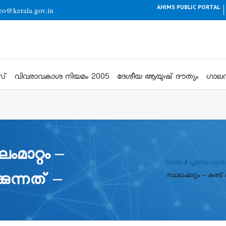
AHIMS PUBLIC PORTAL
eo@kerala.gov.in
സ്
വിവരാവകാശ നിയമം 2005
ദേശീയ ആയുഷ് ദൗത്യം
ഗാലറ
മാറ്റം –
Home
/
പുതിയ വാർ
്കുന്നത് –
സ്ഥലംമാറ്റം – കരട് ല