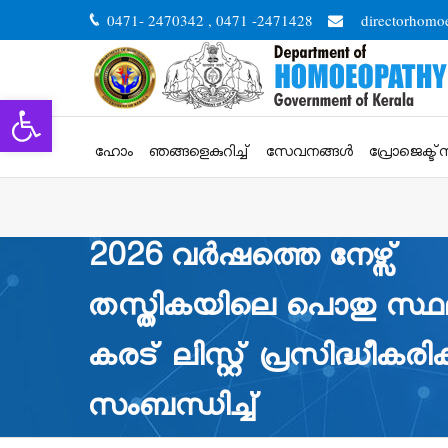
0471- 2470342 , 0471 -2471428
directorhomo
Open toolbar
ഹോം
ഞങ്ങളെകുറിച്ച്
സേവനങ്ങള്‍
പ്രോജെക്ട്
2026 വർഷത്തെ നേഴ്സ്
തസ്തികയിലെ പൊതു സ്ഥലം
കരട് ലിസ്റ്റ് പ്രസിദ്ധീകരിക
സംബന്ധിച്ച്