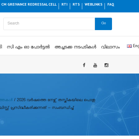
CM GREIVANCE REDRESSAL CELL
RTI
RTS
WEBLINKS
FAQ
Go
Eng
ി
സി എം ഓ പോർട്ടൽ
അച്ചടക്ക നടപടികൾ
വിലാസം
ത്തകൾ
/
2026 വർഷത്തെ നേഴ്സ് തസ്തികയിലെ പൊതു
ിസ്റ്റ് പ്രസിദ്ധീകരിക്കുന്നത് – സംബന്ധിച്ച്