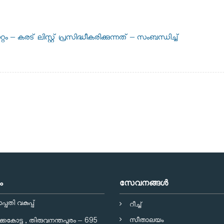
 കരട് ലിസ്റ്റ് പ്രസിദ്ധീകരിക്കുന്നത് – സംബന്ധിച്ച്
ം
സേവനങ്ങള്‍
പതി വകുപ്പ്
റീച്ച്
സീതാലയം
്കേകോട്ട , തിരുവനന്തപുരം – 695