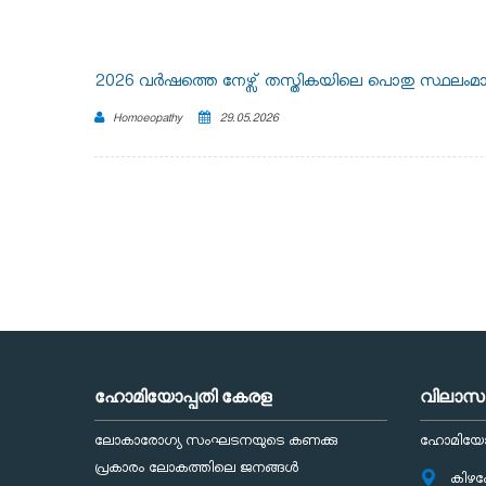
2026 വർഷത്തെ നേഴ്സ് തസ്തികയിലെ പൊതു സ്ഥലംമാറ്റം –
Homoeopathy
29.05.2026
ഹോമിയോപ്പതി കേരള
വിലാസ
ലോകാരോഗ്യ സംഘടനയുടെ കണക്കു
ഹോമിയോപ്
പ്രകാരം ലോകത്തിലെ ജനങ്ങള്‍
കിഴക