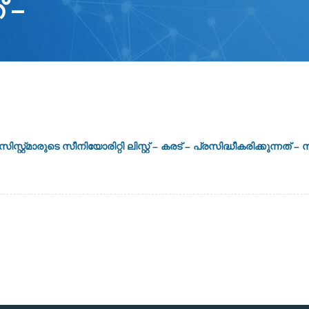
് –
റ്മാരുടെ സീനിയോരിറ്റി ലിസ്റ്റ് – കരട് – പ്രസിദ്ധീകരിക്കുന്നത് – സ