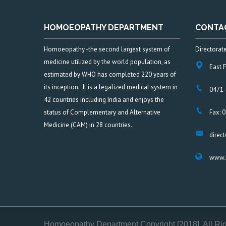
HOMOEOPATHY DEPARTMENT
CONTA
Homoeopathy -the second largest system of
Directora
medicine utilized by the world population, as
East 
estimated by WHO has completed 220 years of
its inception.. It is a legalized medical system in
0471-
42 countries including India and enjoys the
status of Complementary and Alternative
Fax: 
Medicine (CAM) in 28 countries.
direc
www.h
Homoeopathy Department Copyright [2018]. All Ri