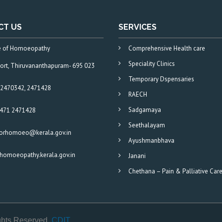
CT US
SERVICES
te of Homoeopathy
Comprehensive Health care
Speciality Clinics
Fort, Thiruvananthapuram- 695 023
Temporary Dspensaries
2470342, 2471428
RAECH
Sadgamaya
0471 2471428
Seethalayam
torhomoeo@kerala.gov.in
Ayushmanbhava
omoeopathy.kerala.gov.in
Janani
Chethana – Pain & Palliative Car
ghts Reserved.
CDIT