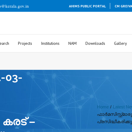
o@kerala.gov.in
AHIMS PUBLIC PORTAL
CM GREIV
earch
Projects
Institutions
NAM
Downloads
Gallery
-03-
Home
/
Latest N
ഫാർമസിസ്റ്റ്മാരുട
– കരട് –
പ്രസിദ്ധീകരിക്കു