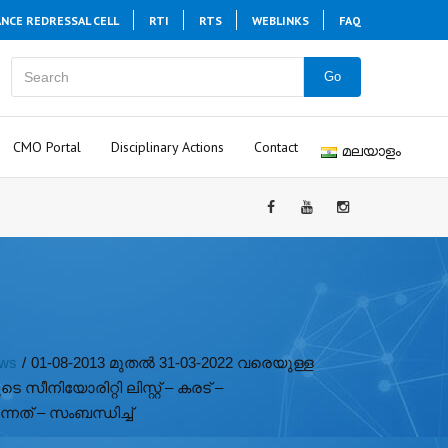
ANCE REDRESSAL CELL
RTI
RTS
WEBLINKS
FAQ
Go
CMO Portal
Disciplinary Actions
Contact
മലയാളം
ews
/
01-08-2013 മുതൽ 31-03-2022 വരെയുള്ള
െ സീനിയോരിറ്റി ലിസ്റ്റ് – കരട് –
ന്നത് – സംബന്ധിച്ച്