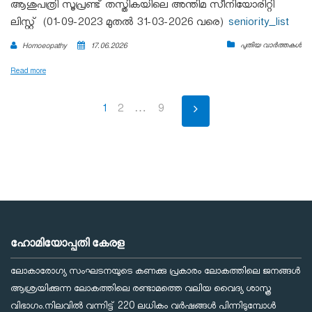
ആശുപത്രി സൂപ്രണ്ട് തസ്തികയിലെ അന്തിമ സീനിയോരിറ്റി
ലിസ്റ്റ് (01-09-2023 മുതൽ 31-03-2026 വരെ)
seniority_list
പുതിയ വാർത്തകൾ
Homoeopathy
17.06.2026
Read more
1
2
…
9
ഹോമിയോപ്പതി കേരള
ലോകാരോഗ്യ സംഘടനയുടെ കണക്കു പ്രകാരം ലോകത്തിലെ ജനങ്ങള്‍
ആശ്രയിക്കുന്ന ലോകത്തിലെ രണ്ടാമത്തെ വലിയ വൈദ്യ ശാസ്ത്ര
വിഭാഗം.നിലവില്‍ വന്നിട്ട് 220 ലധികം വര്‍ഷങ്ങള്‍ പിന്നിടുമ്പോള്‍