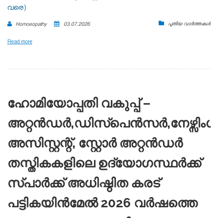
വരെ)
പുതിയ വാർത്തകൾ
Homoeopathy
03.07.2026
Read more
ഹോമിയോപ്പതി വകുപ്പ് –
അറ്റൻഡർ,ഡിസ്പെൻസർ,നേഴ്സിംഗ്
അസിസ്റ്റന്റ്, സ്റ്റോർ അറ്റൻഡർ
തസ്തികകളിലെ ഉദ്യോഗസ്ഥർക്ക്
സ്പാർക്ക് അധിഷ്ഠിത കരട്
പട്ടികയിൻമേൽ 2026 വർഷത്തെ