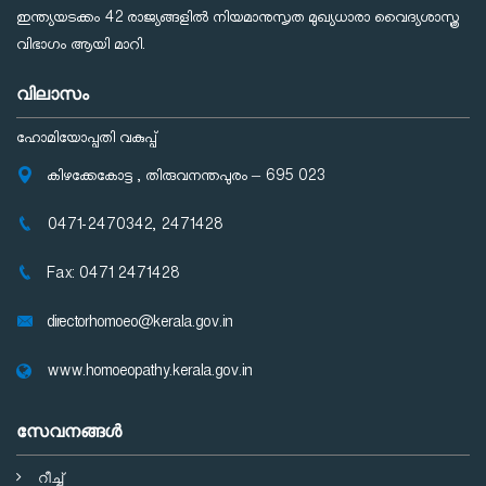
ഇന്ത്യയടക്കം 42 രാജ്യങ്ങളില്‍ നിയമാനുസൃത മുഖ്യധാരാ വൈദ്യശാസ്ത്ര
വിഭാഗം ആയി മാറി.
വിലാസം
ഹോമിയോപ്പതി വകുപ്പ്
കിഴക്കേകോട്ട , തിരുവനന്തപുരം – 695 023
0471-2470342, 2471428
Fax: 0471 2471428
directorhomoeo@kerala.gov.in
www.homoeopathy.kerala.gov.in
സേവനങ്ങള്‍
റീച്ച്