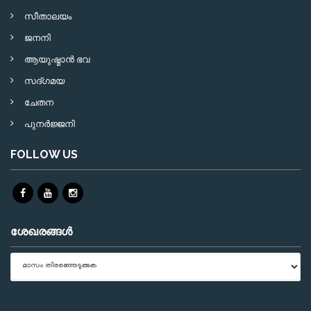
സീതാലയം
ജനനി
ആയുഷ്മാന്‍ ഭവ
സദ്ഗമയ
ചേതന
പുനര്‍ജ്ജനി
FOLLOW US
ശേഖരങ്ങൾ
ശേഖരങ്ങൾ