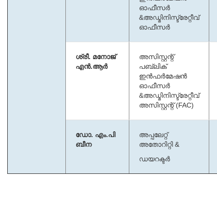
ഓഫീസർ
&അഡ്മിനിസ്ട്രേറ്റീവ്
ഓഫീസർ
ശ്രീ. മനോജ്
അസിസ്റ്റന്റ്
എൻ.ആർ
പബ്ലിക്
ഇൻഫർമേഷൻ
ഓഫീസർ
&അഡ്മിനിസ്ട്രേറ്റീവ്
അസിസ്റ്റന്റ് (FAC)
ഡോ. എം.പി
അപ്പലേറ്റ്
ബീന
അതോറിറ്റി &
ഡയറക്ടർ