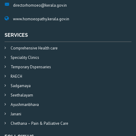
directorhomoeo@kerala.gov.in
www.homoeopathy.kerala.gov.in
SERVICES
Comprehensive Health care
Speciality Clinics
Temporary Dspensaries
RAECH
Sadgamaya
Seethalayam
Ayushmanbhava
Janani
Chethana – Pain & Palliative Care