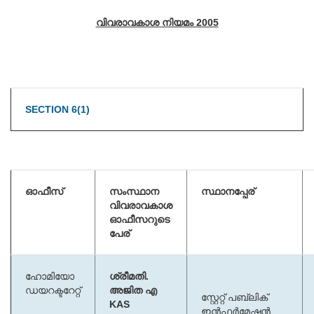
വിവരാവകാശ നിയമം 2005
SECTION 6(1)
ഓഫീസ്
സംസ്ഥാന
സ്ഥാനപ്പേര്
വിവരാവകാശ
ഓഫീസറുടെ
പേര്
ഹോമിയോ
ശ്രീമതി.
ഡയറക്ടറേറ്റ്
അജിത എ
സ്റ്റേറ്റ് പബ്ലിക്
KAS
ഇൻഫർമേഷൻ