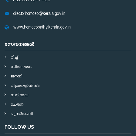
Fax: 0471 2471428
directorhomoeo@kerala.gov.in
www.homoeopathy.kerala.gov.in
സേവനങ്ങള്‍
റീച്ച്
സീതാലയം
ജനനി
ആയുഷ്മാന്‍ ഭവ
സദ്ഗമയ
ചേതന
പുനര്‍ജ്ജനി
FOLLOW US