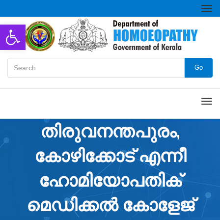
Togg
navi
Open toolbar
Go
Men
തിരുവനന്തപുരം,
കോഴിക്കോട് എന്നീ
ഹോമിയോപതിക്
മെഡിക്കൽ കോളേജ്